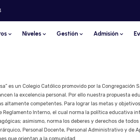
3
ros
Niveles
Gestión
Admisión
Ev
osa” es un Colegio Católico promovido por la Congregación S
ncen la excelencia personal. Por ello nuestra propuesta edu
nas altamente competentes. Para lograr las metas y objetiv
 Reglamento Interno, el cual norma la política educativa int
edagógicas; asimismo, norma los deberes y derechos de todo
erárquico, Personal Docente, Personal Administrativo y de A
es que orientan a la comunidad