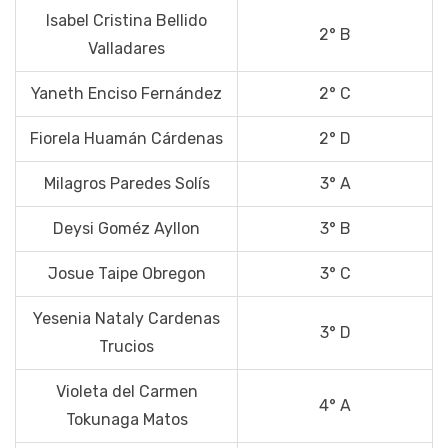
Isabel Cristina Bellido
2° B
Valladares
Yaneth Enciso Fernández
2° C
Fiorela Huamán Cárdenas
2° D
Milagros Paredes Solís
3° A
Deysi Goméz Ayllon
3° B
Josue Taipe Obregon
3° C
Yesenia Nataly Cardenas
3° D
Trucios
Violeta del Carmen
4° A
Tokunaga Matos