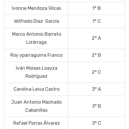
Ivonne Mendoza Vilcas
1° B
Wilfredo Diaz García
1° C
Marco Antonio Barreto
2° A
Lizárraga
Roy yparraguirre Franco
2° B
Iván Moises Loayza
2° C
Rodríguez
Carolina Leiva Castro
3° A
Juan Antonio Machado
3° B
Cabanillas
Rafael Porras Álvarez
3° C