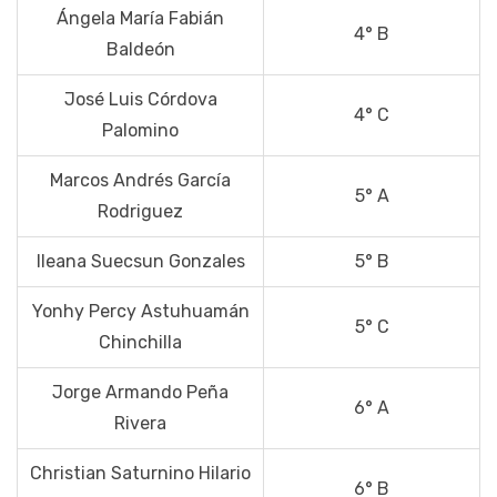
Ángela María Fabián
4° B
Baldeón
José Luis Córdova
4° C
Palomino
Marcos Andrés García
5° A
Rodriguez
Ileana Suecsun Gonzales
5° B
Yonhy Percy Astuhuamán
5° C
Chinchilla
Jorge Armando Peña
6° A
Rivera
Christian Saturnino Hilario
6° B